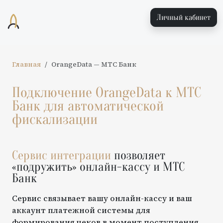
Личный кабинет
Главная
OrangeData
—
МТС Банк
Подключение
OrangeData
к
МТС
Банк
для автоматической
фискализации
Сервис интеграции
позволяет
«подружить» онлайн-кассу и
МТС
Банк
Сервис связывает вашу онлайн-кассу и ваш
аккаунт платежной системы для
формирования чеков в момент поступления