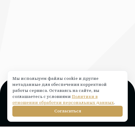
Мы используем файлы cookie и другие
метаданные для обеспечения корректной
работы сервиса. Оставаясь на сайте, вы
Поддержка и консультация
соглашаетесь с условиями
Политики в
Чат на сайте ⟶
написать
отношении обработки персональных данных
.
info@rocketr.ru
Согласиться
Telegram-канал
Инструкции по подключению