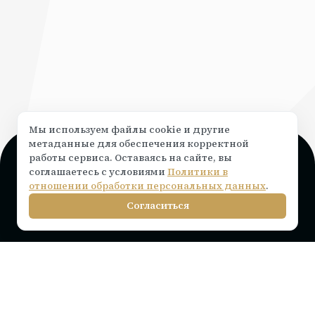
Мы используем файлы cookie и другие
метаданные для обеспечения корректной
работы сервиса. Оставаясь на сайте, вы
Поддержка и консультация
соглашаетесь с условиями
Политики в
Чат на сайте ⟶
написать
отношении обработки персональных данных
.
info@rocketr.ru
Согласиться
Telegram-канал
Инструкции по подключению
Тарифы на лицензию
Вопросы и ответы
Интеграции
Статьи