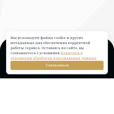
Мы используем файлы cookie и другие
метаданные для обеспечения корректной
работы сервиса. Оставаясь на сайте, вы
Поддержка и консультация
соглашаетесь с условиями
Политики в
Чат на сайте ⟶
написать
отношении обработки персональных данных
.
info@rocketr.ru
Согласиться
Telegram-канал
Инструкции по подключению
Тарифы на лицензию
Вопросы и ответы
Интеграции
Статьи
Партнерам