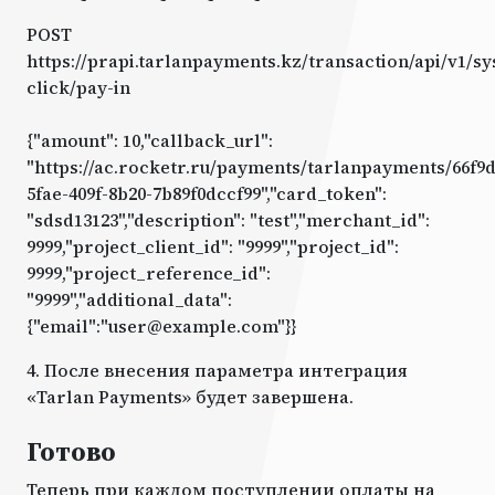
POST
https://prapi.tarlanpayments.kz/transaction/api/v1/s
click/pay-in
{"amount": 10,"callback_url":
"https://ac.rocketr.ru/payments/tarlanpayments/66f9d
5fae-409f-8b20-7b89f0dccf99","card_token":
"sdsd13123","description": "test","merchant_id":
9999,"project_client_id": "9999","project_id":
9999,"project_reference_id":
"9999","additional_data":
{"email":"user@example.com"}}
4. После внесения параметра интеграция
«Tarlan Payments» будет завершена.
Готово
Теперь при каждом поступлении оплаты на