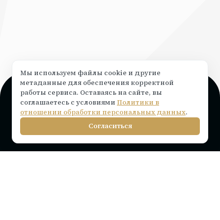
Мы используем файлы cookie и другие
метаданные для обеспечения корректной
работы сервиса. Оставаясь на сайте, вы
Поддержка и консультация
соглашаетесь с условиями
Политики в
Чат на сайте ⟶
написать
отношении обработки персональных данных
.
info@rocketr.ru
Согласиться
Telegram-канал
Инструкции по подключению
Тарифы на лицензию
Вопросы и ответы
Интеграции
Статьи
Партнерам