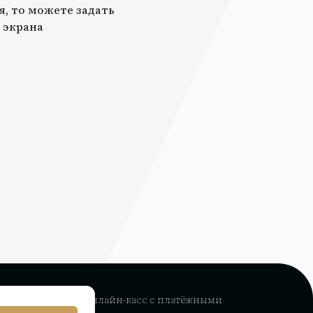
я, то можете задать
 экрана
рвис интеграции
онлайн-касс с платёжными