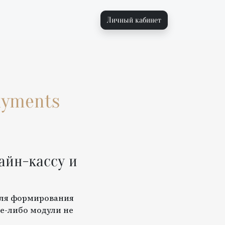
Личный кабинет
ayments
айн-кассу и
для формирования
е-либо модули не