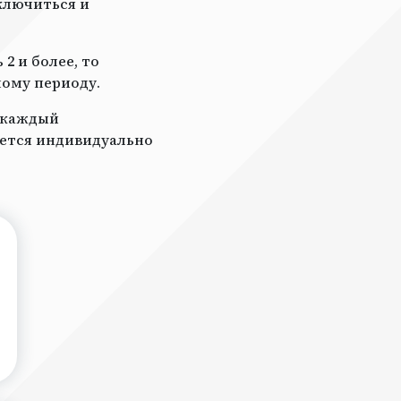
ключиться и
2 и более, то
ному периоду.
а каждый
ается индивидуально