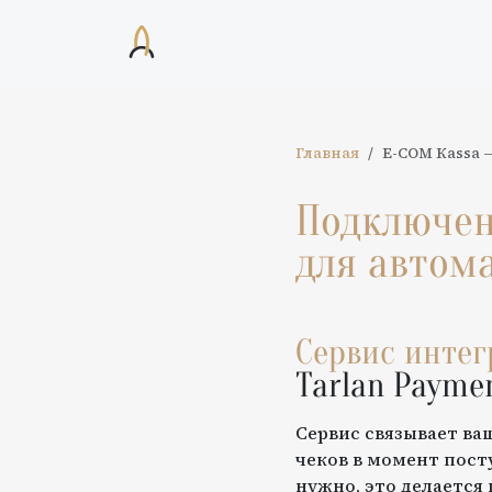
Главная
E-COM Кassa
Подключе
для автом
Сервис инте
Tarlan Payme
Сервис связывает ва
чеков в момент пост
нужно, это делается 