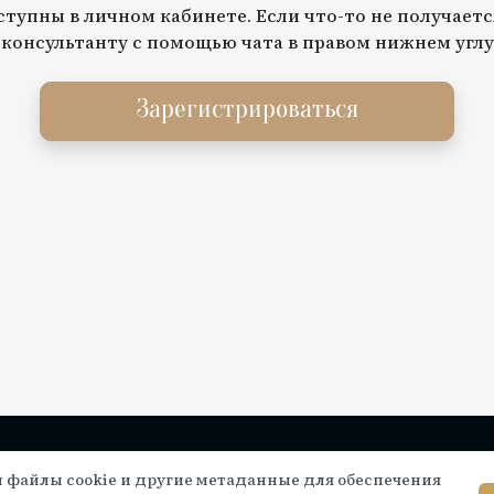
тупны в личном кабинете. Если что-то не получаетс
 консультанту с помощью чата в правом нижнем углу
Зарегистрироваться
Инструкции по подключению
Се
 файлы cookie и другие метаданные для обеспечения