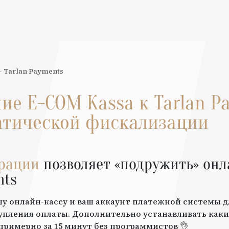
—
Tarlan Payments
ние
E-COM Кassa
к
Tarlan P
атической фискализации
грации
позволяет «подружить» онл
nts
шу онлайн-кассу и ваш аккаунт платежной системы 
упления оплаты. Дополнительно устанавливать каки
примерно за 15 минут без программистов 👌