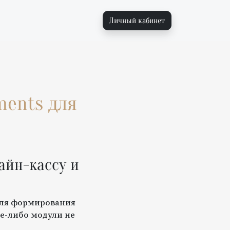
Личный кабинет
ments
для
айн-кассу и
для формирования
е-либо модули не