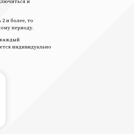
ключиться и
2 и более, то
ному периоду.
а каждый
ается индивидуально