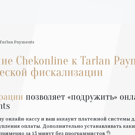
Tarlan Payments
ние
Chekonline
к
Tarlan Pay
еской фискализации
грации
позволяет «подружить» онл
nts
шу онлайн-кассу и ваш аккаунт платежной системы 
упления оплаты. Дополнительно устанавливать каки
примерно за 15 минут без программистов 👌