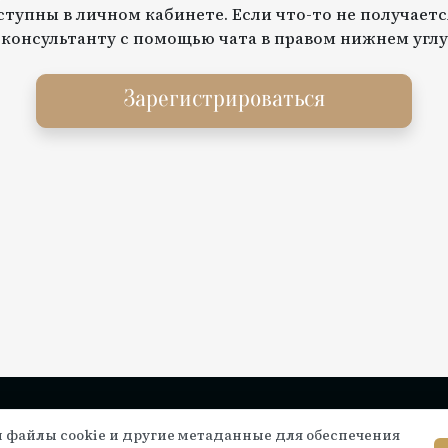
тупны в личном кабинете. Если что-то не получаетс
 консультанту с помощью чата в правом нижнем углу
Зарегистрироваться
Инструкции по подключению
Се
 файлы cookie и другие метаданные для обеспечения