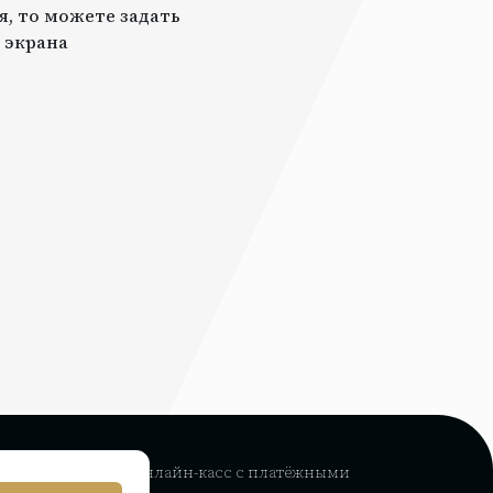
я, то можете задать
 экрана
рвис интеграции
онлайн-касс с платёжными