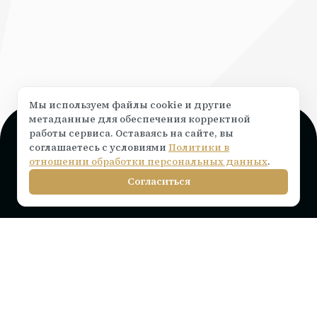
Мы используем файлы cookie и другие
метаданные для обеспечения корректной
работы сервиса. Оставаясь на сайте, вы
Поддержка и консультация
соглашаетесь с условиями
Политики в
Чат на сайте ⟶
написать
отношении обработки персональных данных
.
info@rocketr.ru
Согласиться
Telegram-канал
Инструкции по подключению
Тарифы на лицензию
Вопросы и ответы
Интеграции
Статьи
Партнерам