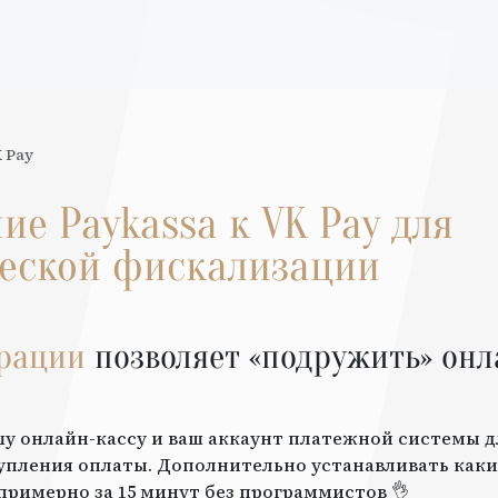
 Pay
ние
Paykassa
к
VK Pay
для
еской фискализации
грации
позволяет «подружить» онл
шу онлайн-кассу и ваш аккаунт платежной системы 
упления оплаты. Дополнительно устанавливать каки
примерно за 15 минут без программистов 👌