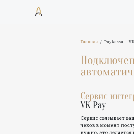
Главная
Paykassa
—
VK
Подключе
автоматич
Сервис инте
VK Pay
Сервис связывает ва
чеков в момент пост
нужно, это делается 