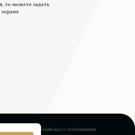
я, то можете задать
 экрана
рвис интеграции
онлайн-касс с платёжными