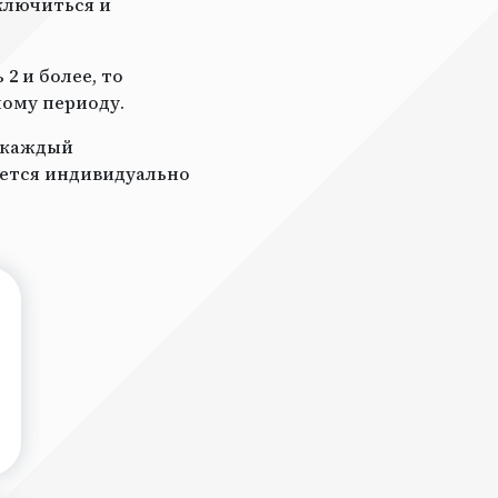
ключиться и
2 и более, то
ному периоду.
а каждый
ается индивидуально