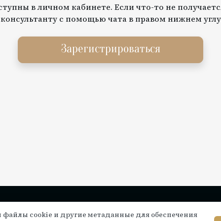
тупны в личном кабинете. Если что-то не получаетс
 консультанту с помощью чата в правом нижнем углу
Зарегистрироваться
Инструкции по подключению
Се
 файлы cookie и другие метаданные для обеспечения