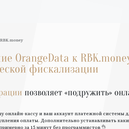
RBK.money
ние
OrangeData
к
RBK.mone
еской фискализации
грации
позволяет «подружить» онл
шу онлайн-кассу и ваш аккаунт платежной системы 
упления оплаты. Дополнительно устанавливать каки
примерно за 15 минут без программистов 👌