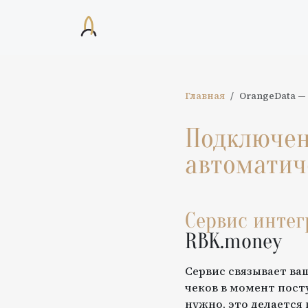
Главная
OrangeData
—
Подключе
автоматич
Сервис инте
RBK.money
Сервис связывает ва
чеков в момент пост
нужно, это делается 