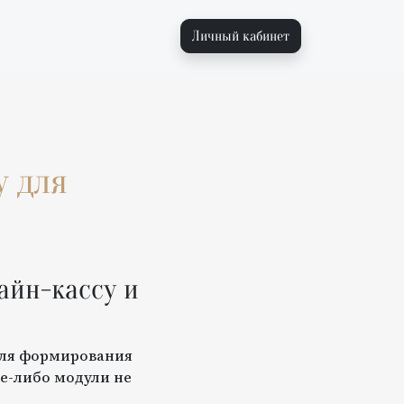
Личный кабинет
y
для
айн-кассу и
для формирования
е-либо модули не