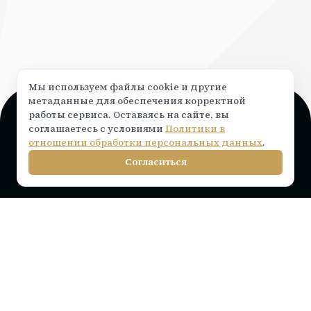
Мы используем файлы cookie и другие
метаданные для обеспечения корректной
работы сервиса. Оставаясь на сайте, вы
Поддержка и консультация
соглашаетесь с условиями
Политики в
Чат на сайте ⟶
написать
отношении обработки персональных данных
.
info@rocketr.ru
Согласиться
Telegram-канал
Инструкции по подключению
Тарифы на лицензию
Вопросы и ответы
Интеграции
Статьи
Партнерам