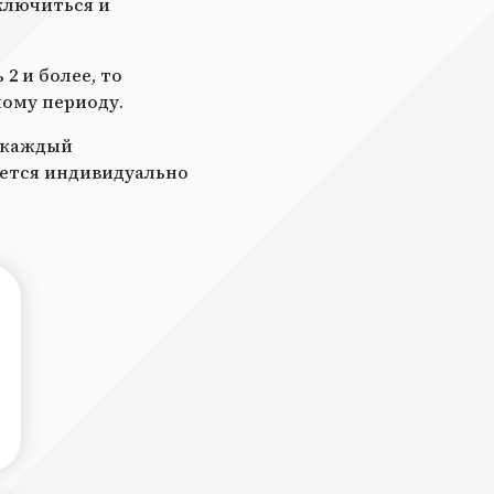
ключиться и
2 и более, то
ному периоду.
а каждый
ается индивидуально