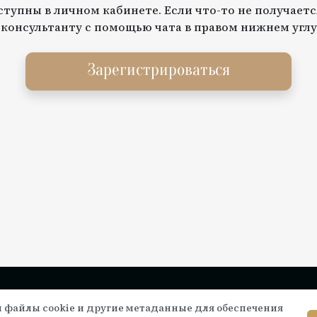
тупны в личном кабинете. Если что-то не получаетс
 консультанту с помощью чата в правом нижнем углу
Зарегистрироваться
Инструкции по подключению
Се
 файлы cookie и другие метаданные для обеспечения