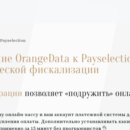
Payselection
ние
OrangeData
к
Payselecti
еской фискализации
грации
позволяет «подружить» онл
шу онлайн-кассу и ваш аккаунт платежной системы 
упления оплаты. Дополнительно устанавливать каки
примерно за 15 минут без программистов 👌