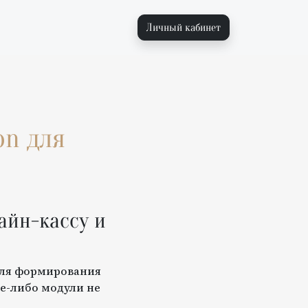
Личный кабинет
on
для
айн-кассу и
для формирования
е-либо модули не