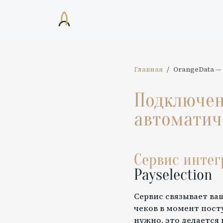
Главная
OrangeData
—
Подключе
автоматич
Сервис инте
Payselection
Сервис связывает ва
чеков в момент пост
нужно, это делается 