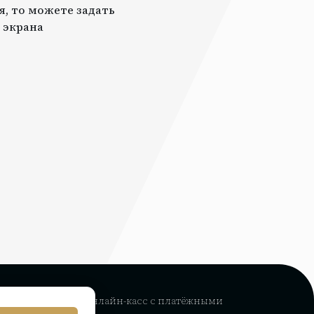
я, то можете задать
 экрана
рвис интеграции
онлайн-касс с платёжными