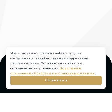
Мы используем файлы cookie и другие
метаданные для обеспечения корректной
работы сервиса. Оставаясь на сайте, вы
Поддержка и консультация
соглашаетесь с условиями
Политики в
Чат на сайте ⟶
написать
отношении обработки персональных данных
.
info@rocketr.ru
Согласиться
Telegram-канал
Инструкции по подключению
Тарифы на лицензию
Вопросы и ответы