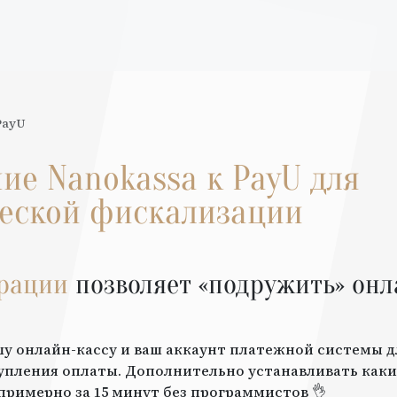
PayU
ние
Nanokassa
к
PayU
для
еской фискализации
грации
позволяет «подружить» онл
шу онлайн-кассу и ваш аккаунт платежной системы 
упления оплаты. Дополнительно устанавливать каки
примерно за 15 минут без программистов 👌