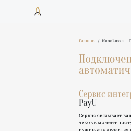
Главная
Nanokassa
—
Подключе
автоматич
Сервис инте
PayU
Сервис связывает ва
чеков в момент пост
нужно, это делается 