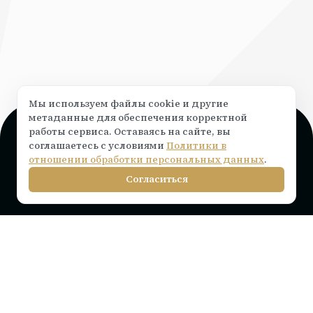
Мы используем файлы cookie и другие
метаданные для обеспечения корректной
работы сервиса. Оставаясь на сайте, вы
Поддержка и консультация
соглашаетесь с условиями
Политики в
Чат на сайте ⟶
написать
отношении обработки персональных данных
.
info@rocketr.ru
Согласиться
Telegram-канал
Инструкции по подключению
Тарифы на лицензию
Вопросы и ответы
Интеграции
Статьи
Партнерам