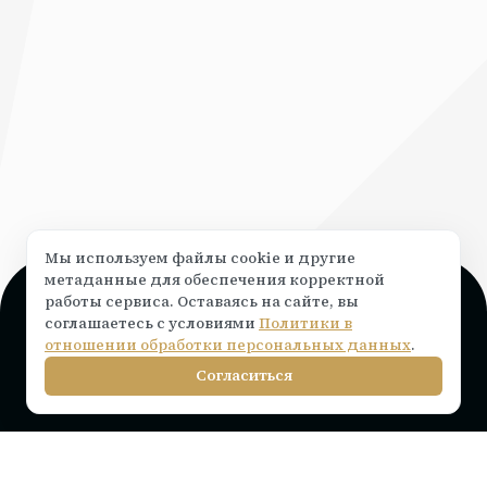
Мы используем файлы cookie и другие
метаданные для обеспечения корректной
работы сервиса. Оставаясь на сайте, вы
Поддержка и консультация
соглашаетесь с условиями
Политики в
Чат на сайте ⟶
написать
отношении обработки персональных данных
.
info@rocketr.ru
Согласиться
Telegram-канал
Инструкции по подключению
Тарифы на лицензию