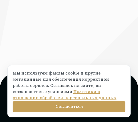
Мы используем файлы cookie и другие
метаданные для обеспечения корректной
работы сервиса. Оставаясь на сайте, вы
Поддержка и консультация
соглашаетесь с условиями
Политики в
Чат на сайте ⟶
написать
отношении обработки персональных данных
.
info@rocketr.ru
Согласиться
Telegram-канал
Инструкции по подключению
Тарифы на лицензию