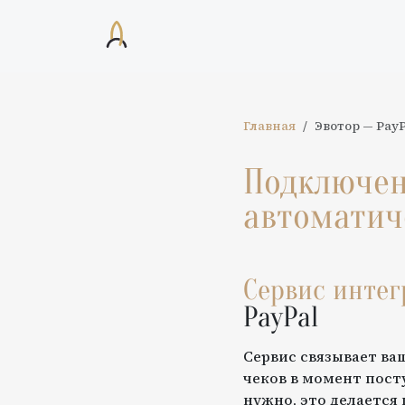
Главная
Эвотор
—
PayP
Подключе
автоматич
Сервис инте
PayPal
Сервис связывает ва
чеков в момент пост
нужно, это делается 