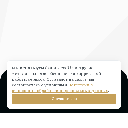
Мы используем файлы cookie и другие
метаданные для обеспечения корректной
работы сервиса. Оставаясь на сайте, вы
Поддержка и консультация
соглашаетесь с условиями
Политики в
Чат на сайте ⟶
написать
отношении обработки персональных данных
.
info@rocketr.ru
Согласиться
Telegram-канал
Инструкции по подключению
Тарифы на лицензию