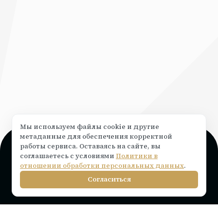
Мы используем файлы cookie и другие
метаданные для обеспечения корректной
работы сервиса. Оставаясь на сайте, вы
Поддержка и консультация
соглашаетесь с условиями
Политики в
Чат на сайте ⟶
написать
отношении обработки персональных данных
.
info@rocketr.ru
Согласиться
Telegram-канал
Инструкции по подключению