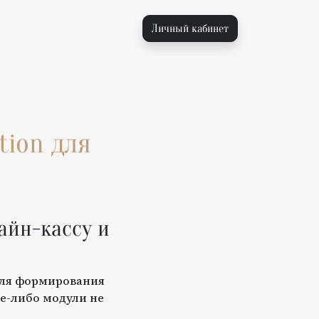
Личный кабинет
tion
для
айн-кассу и
для формирования
е-либо модули не