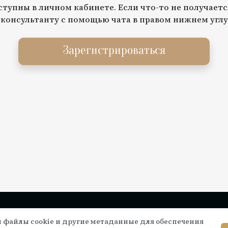
тупны в личном кабинете. Если что-то не получаетс
 консультанту с помощью чата в правом нижнем углу
Зарегистрироваться
Инструкции по подключению
Се
 файлы cookie и другие метаданные для обеспечения