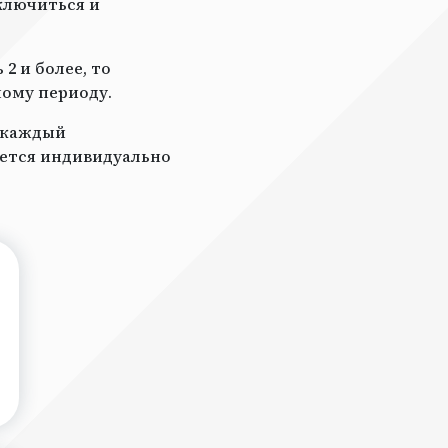
ключиться и
2 и более, то
ному периоду.
а каждый
ается индивидуально