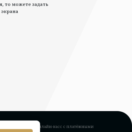
я, то можете задать
 экрана
рвис интеграции
онлайн-касс с платёжными