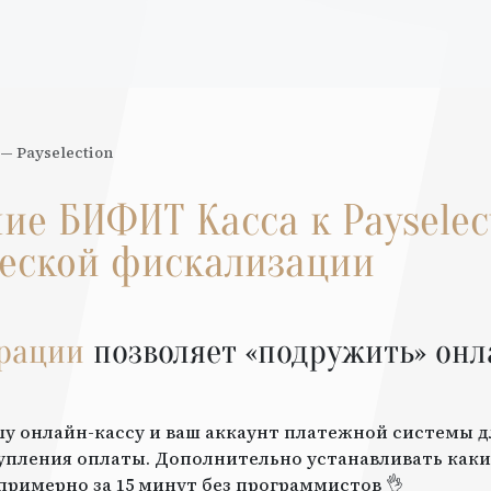
—
Payselection
ние
БИФИТ Касса
к
Payselec
еской фискализации
грации
позволяет «подружить» онл
шу онлайн-кассу и ваш аккаунт платежной системы 
упления оплаты. Дополнительно устанавливать каки
примерно за 15 минут без программистов 👌