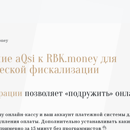
oney
ние
aQsi
к
RBK.money
для
еской фискализации
грации
позволяет «подружить» онл
шу онлайн-кассу и ваш аккаунт платежной системы 
упления оплаты. Дополнительно устанавливать каки
примерно за 15 минут без программистов 👌