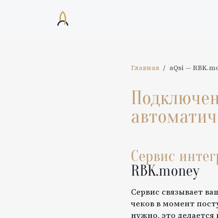
Главная
aQsi
—
RBK.m
Подключе
автоматич
Сервис инте
RBK.money
Сервис связывает ва
чеков в момент пост
нужно, это делается 