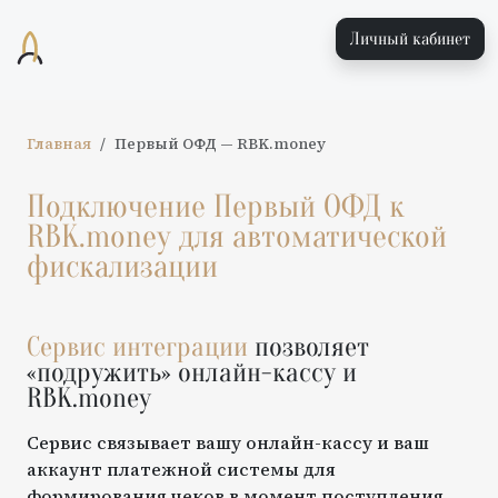
Личный кабинет
Главная
Первый ОФД
—
RBK.money
Подключение
Первый ОФД
к
RBK.money
для автоматической
фискализации
Сервис интеграции
позволяет
«подружить» онлайн-кассу и
RBK.money
Сервис связывает вашу онлайн-кассу и ваш
аккаунт платежной системы для
формирования чеков в момент поступления