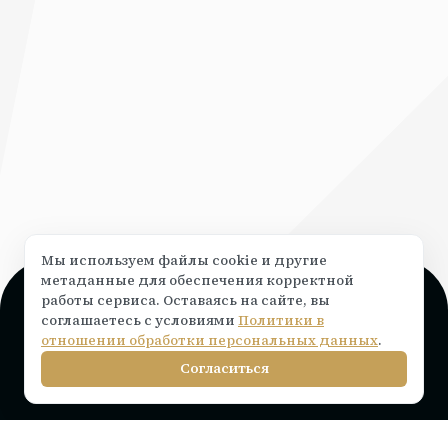
Мы используем файлы cookie и другие
метаданные для обеспечения корректной
работы сервиса. Оставаясь на сайте, вы
Поддержка и консультация
соглашаетесь с условиями
Политики в
Чат на сайте ⟶
написать
отношении обработки персональных данных
.
info@rocketr.ru
Согласиться
Telegram-канал
Инструкции по подключению