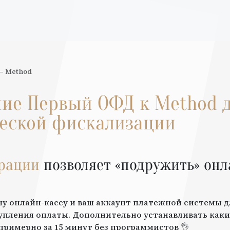
—
Method
ние
Первый ОФД
к
Method
д
еской фискализации
грации
позволяет «подружить» онл
шу онлайн-кассу и ваш аккаунт платежной системы 
упления оплаты. Дополнительно устанавливать каки
примерно за 15 минут без программистов 👌