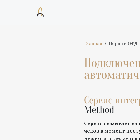
Главная
Первый ОФД
Подключе
автоматич
Сервис инте
Method
Сервис связывает ва
чеков в момент пост
нужно, это делается 