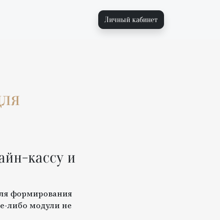
Личный кабинет
ля
айн-кассу и
для формирования
е-либо модули не