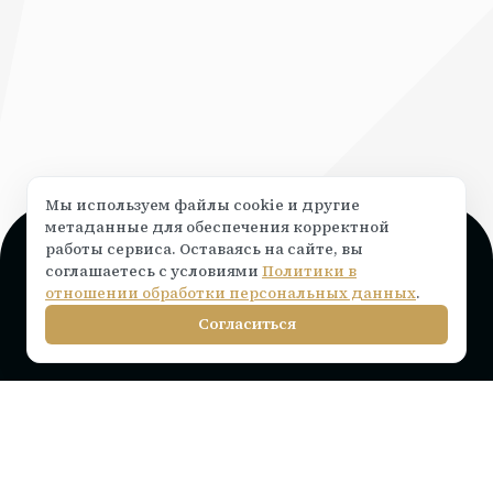
Мы используем файлы cookie и другие
метаданные для обеспечения корректной
работы сервиса. Оставаясь на сайте, вы
Поддержка и консультация
соглашаетесь с условиями
Политики в
Чат на сайте ⟶
написать
отношении обработки персональных данных
.
info@rocketr.ru
Согласиться
Telegram-канал
Инструкции по подключению
Тарифы на лицензию
Вопросы и ответы
Интеграции
Статьи