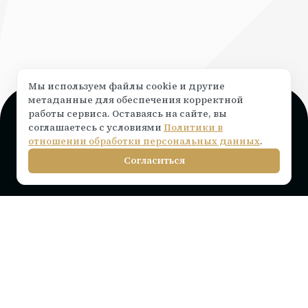
Мы используем файлы cookie и другие
метаданные для обеспечения корректной
работы сервиса. Оставаясь на сайте, вы
Поддержка и консультация
соглашаетесь с условиями
Политики в
Чат на сайте ⟶
написать
отношении обработки персональных данных
.
info@rocketr.ru
Согласиться
Telegram-канал
Инструкции по подключению
Тарифы на лицензию
Вопросы и ответы
Интеграции
Статьи
Партнерам